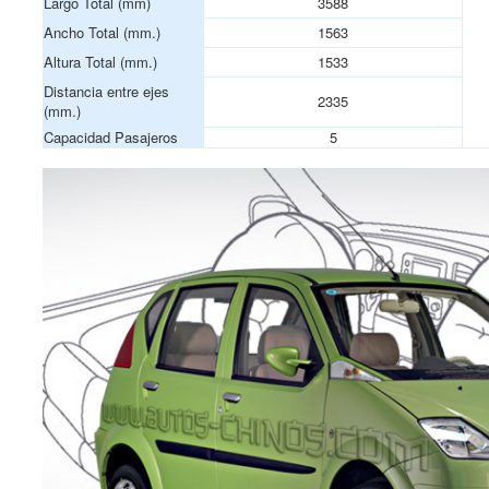
Largo Total (mm)
3588
Ancho Total (mm.)
1563
Altura Total (mm.)
1533
Distancia entre ejes
2335
(mm.)
Capacidad Pasajeros
5