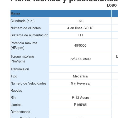
LOBO
Motor
Cilindrada (c.c.)
970
Número de cilindros
4 en línea SOHC
Sistema de alimentación
EFI
Potencia máxima
48/5000
(HP/rpm)
Torque máximo
E
72/3000-3500
(Nm/rpm)
Transmisión
Tipo
Mecánica
Número de Velocidades
5 y Reversa
Ruedas
Rin
R 13 Acero
Llantas
P165/65
Dimensiones