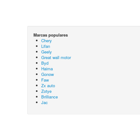
Marcas populares
Chery
Lifan
Geely
Great wall motor
Byd
Haima
Gonow
Faw
Zx auto
Zotye
Brilliance
Jac