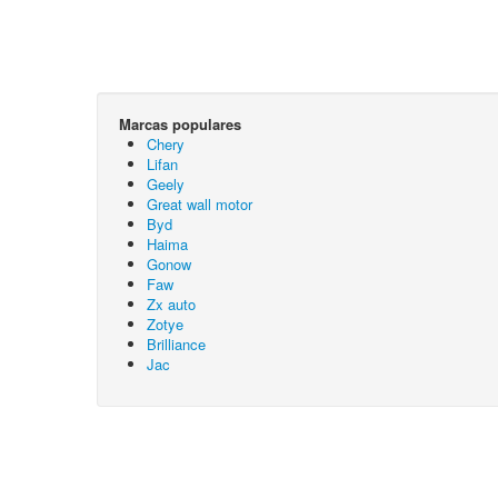
Marcas populares
Chery
Lifan
Geely
Great wall motor
Byd
Haima
Gonow
Faw
Zx auto
Zotye
Brilliance
Jac