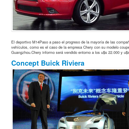
El deportivo M14Paso a paso el progreso de la mayoría de las compañ
vehículos, como es el caso de la empresa Chery con su modelo coupe 
Guangzhou.Chery informo será vendido entorno a los u$s 22.000 y u$s
Concept Buick Riviera