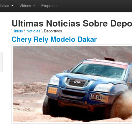
ticias
Videos
Empresas
Ultimas Noticias Sobre Depo
\
Inicio
\
Noticias
\ Deportivos
Chery Rely Modelo Dakar