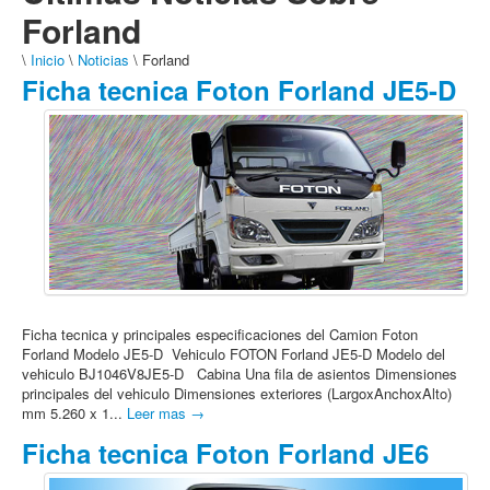
Forland
\
Inicio
\
Noticias
\ Forland
Ficha tecnica Foton Forland JE5-D
Ficha tecnica y principales especificaciones del Camion Foton
Forland Modelo JE5-D Vehiculo FOTON Forland JE5-D Modelo del
vehiculo BJ1046V8JE5-D Cabina Una fila de asientos Dimensiones
principales del vehiculo Dimensiones exteriores (LargoxAnchoxAlto)
mm 5.260 x 1...
Leer mas →
Ficha tecnica Foton Forland JE6