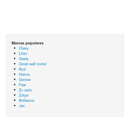
Marcas populares
Chery
Lifan
Geely
Great wall motor
Byd
Haima
Gonow
Faw
Zx auto
Zotye
Brilliance
Jac