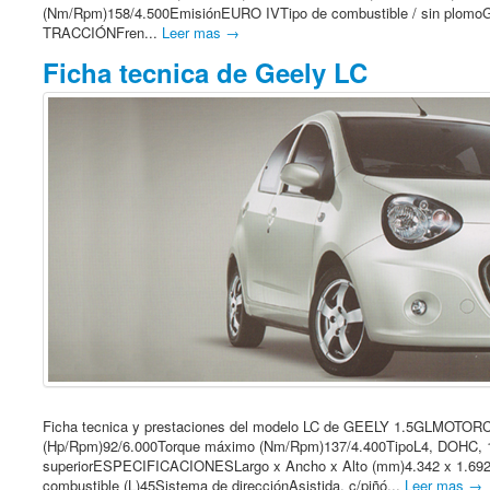
(Nm/Rpm)158/4.500EmisiónEURO IVTipo de combustible / sin plomo
TRACCIÓNFren...
Leer mas →
Ficha tecnica de Geely LC
Ficha tecnica y prestaciones del modelo LC de GEELY 1.5GLMOTORCi
(Hp/Rpm)92/6.000Torque máximo (Nm/Rpm)137/4.400TipoL4, DOHC, 1
superiorESPECIFICACIONESLargo x Ancho x Alto (mm)4.342 x 1.692 
combustible (L)45Sistema de direcciónAsistida, c/piñó...
Leer mas →