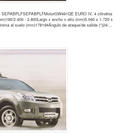
4x24x4 SEPABPLFSEPABPLFMotorGW491QE EURO IV, 4 cilindros
rpm)190/2.400 - 2.800Largo x ancho x alto (mm)5.040 x 1.720 x
nima al suelo (mm)178194Ángulo de ataque/de salida (°)24/...