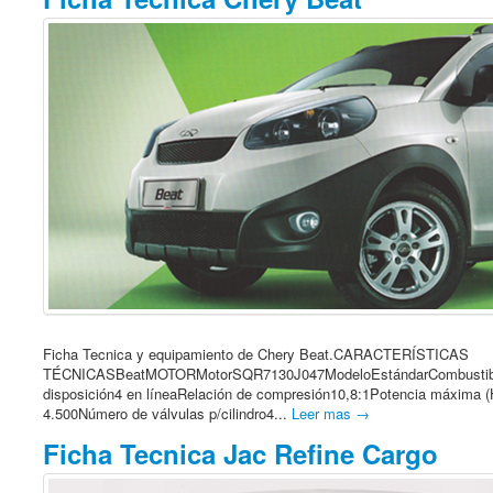
Ficha Tecnica y equipamiento de Chery Beat.CARACTERÍSTICAS
TÉCNICASBeatMOTORMotorSQR7130J047ModeloEstándarCombustibleGas
disposición4 en líneaRelación de compresión10,8:1Potencia máxima
4.500Número de válvulas p/cilindro4...
Leer mas →
Ficha Tecnica Jac Refine Cargo