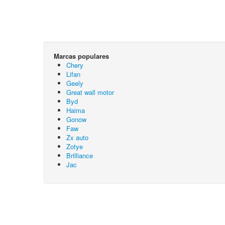
Marcas populares
Chery
Lifan
Geely
Great wall motor
Byd
Haima
Gonow
Faw
Zx auto
Zotye
Brilliance
Jac