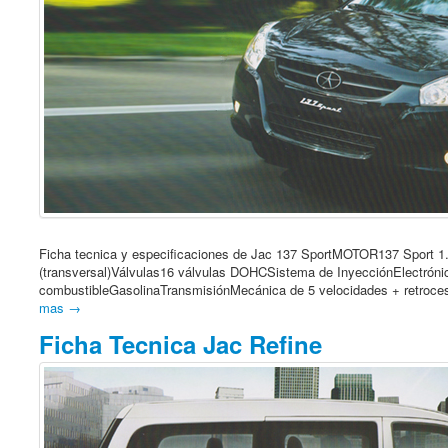
Ficha tecnica y especificaciones de Jac 137 SportMOTOR137 Sport 1.3C
(transversal)Válvulas16 válvulas DOHCSistema de InyecciónElectróni
combustibleGasolinaTransmisiónMecánica de 5 velocidades + retroce
mas →
Ficha Tecnica Jac Refine