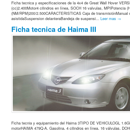
Ficha tecnica y especificaciones de la 4x4 de Great Wall Hover
(cc)2.400Motor4 cilindros en línea, SOCH 16 valvulas, MPIPotencia
(NM/RPM)200/2.500CARACTERISTICAS Caja de transmisiónManual de 
asistidaSuspension delanteraBandeja de suspensi...
Leer mas →
Ficha tecnica de Haima III
Ficha tecnia y equipamiento del Haima 3TIPO DE VEHICULOGL 
motorHAIMA 479Q-A, Gasolina, 4 cilindros en línea, 16 válvulas, 