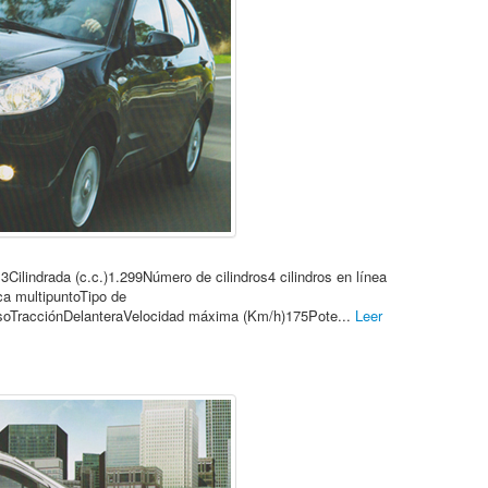
ilindrada (c.c.)1.299Número de cilindros4 cilindros en línea
ca multipuntoTipo de
soTracciónDelanteraVelocidad máxima (Km/h)175Pote...
Leer