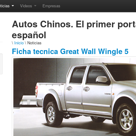
ticias
Videos
Empresas
Autos Chinos. El primer port
español
\
Inicio
\ Noticias
Ficha tecnica Great Wall Wingle 5