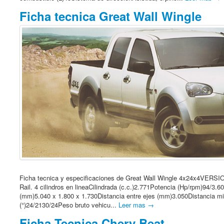
Ficha tecnica Great Wall Wingle
Ficha tecnica y especificaciones de Great Wall Wingle 4x24x4
Rail. 4 cilindros en lineaCilindrada (c.c.)2.771Potencia (Hp/rpm)94/3
(mm)5.040 x 1.800 x 1.730Distancia entre ejes (mm)3.050Distancia m
(°)24/2130/24Peso bruto vehicu...
Leer mas →
Ficha Tecnica Chery Beat