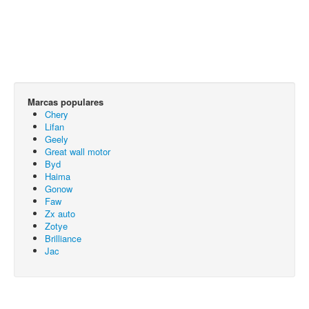
Marcas populares
Chery
Lifan
Geely
Great wall motor
Byd
Haima
Gonow
Faw
Zx auto
Zotye
Brilliance
Jac