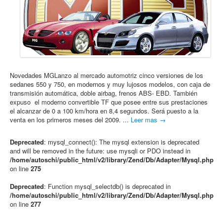
Novedades MGLanzo al mercado automotriz cinco versiones de los
sedanes 550 y 750, en modernos y muy lujosos modelos, con caja de
transmisión automática, doble airbag, frenos ABS- EBD. También
expuso el moderno convertible TF que posee entre sus prestaciones
el alcanzar de 0 a 100 km/hora en 8,4 segundos. Será puesto a la
venta en los primeros meses del 2009. ...
Leer mas →
Deprecated
: mysql_connect(): The mysql extension is deprecated
and will be removed in the future: use mysqli or PDO instead in
/home/autoschi/public_html/v2/library/Zend/Db/Adapter/Mysql.php
on line
275
Deprecated
: Function mysql_selectdb() is deprecated in
/home/autoschi/public_html/v2/library/Zend/Db/Adapter/Mysql.php
on line
277