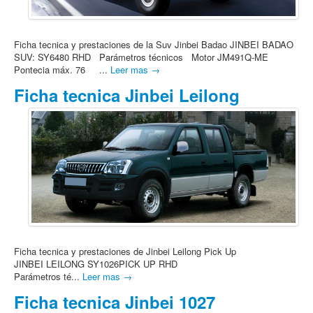
Ficha tecnica y prestaciones de la Suv Jinbei Badao JINBEI BADAO
SUV: SY6480 RHD Parámetros técnicos Motor JM491Q-ME
Pontecia máx. 76 ...
Leer mas →
Ficha tecnica Jinbei Leilong
Ficha tecnica y prestaciones de Jinbei Leilong Pick Up
JINBEI LEILONG SY1026PICK UP RHD
Parámetros té...
Leer mas →
Ficha tecnica Jinbei 1027