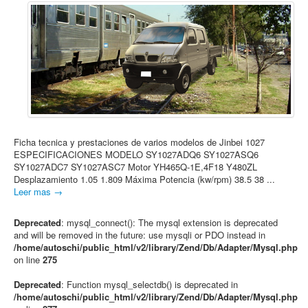
Ficha tecnica y prestaciones de varios modelos de Jinbei 1027
ESPECIFICACIONES MODELO SY1027ADQ6 SY1027ASQ6
SY1027ADC7 SY1027ASC7 Motor YH465Q-1E,4F18 Y480ZL
Desplazamiento 1.05 1.809 Máxima Potencia (kw/rpm) 38.5 38 ...
Leer mas →
Deprecated
: mysql_connect(): The mysql extension is deprecated
and will be removed in the future: use mysqli or PDO instead in
/home/autoschi/public_html/v2/library/Zend/Db/Adapter/Mysql.php
on line
275
Deprecated
: Function mysql_selectdb() is deprecated in
/home/autoschi/public_html/v2/library/Zend/Db/Adapter/Mysql.php