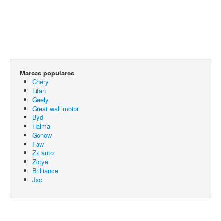
Marcas populares
Chery
Lifan
Geely
Great wall motor
Byd
Haima
Gonow
Faw
Zx auto
Zotye
Brilliance
Jac