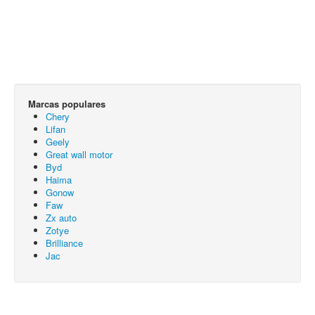
Marcas populares
Chery
Lifan
Geely
Great wall motor
Byd
Haima
Gonow
Faw
Zx auto
Zotye
Brilliance
Jac