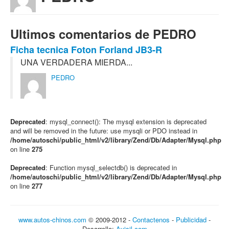
Ultimos comentarios de PEDRO
Ficha tecnica Foton Forland JB3-R
UNA VERDADERA MIERDA...
PEDRO
Deprecated
: mysql_connect(): The mysql extension is deprecated
and will be removed in the future: use mysqli or PDO instead in
/home/autoschi/public_html/v2/library/Zend/Db/Adapter/Mysql.php
on line
275
Deprecated
: Function mysql_selectdb() is deprecated in
/home/autoschi/public_html/v2/library/Zend/Db/Adapter/Mysql.php
on line
277
www.autos-chinos.com
© 2009-2012 -
Contactenos
-
Publicidad
-
Desarrollo:
Avisil.com