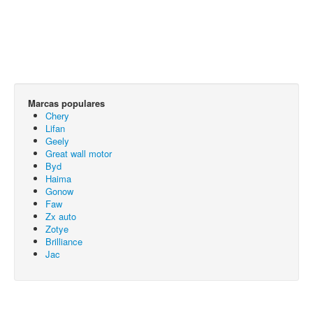
Marcas populares
Chery
Lifan
Geely
Great wall motor
Byd
Haima
Gonow
Faw
Zx auto
Zotye
Brilliance
Jac