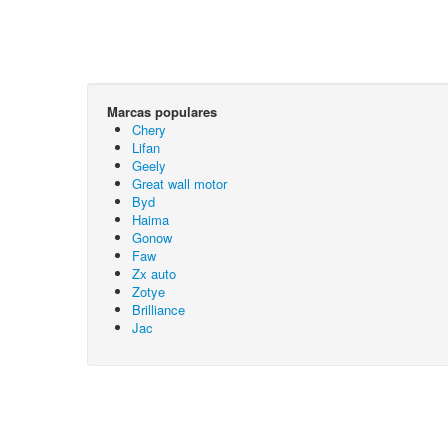
Marcas populares
Chery
Lifan
Geely
Great wall motor
Byd
Haima
Gonow
Faw
Zx auto
Zotye
Brilliance
Jac