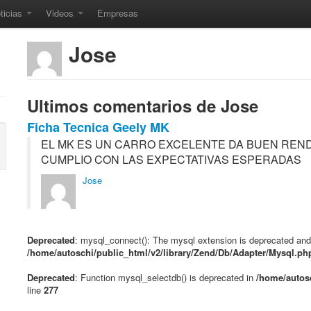
ticias
Videos
Empresas
Jose
Ultimos comentarios de Jose
Ficha Tecnica Geely MK
EL MK ES UN CARRO EXCELENTE DA BUEN REND
CUMPLIO CON LAS EXPECTATIVAS ESPERADAS
Jose
Deprecated
: mysql_connect(): The mysql extension is deprecated and 
/home/autoschi/public_html/v2/library/Zend/Db/Adapter/Mysql.ph
Deprecated
: Function mysql_selectdb() is deprecated in
/home/autosc
line
277