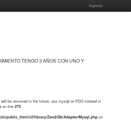
Ingresar
IMIENTO TENGO 3 AÑOS CON UNO Y
will be removed in the future: use mysqli or PDO instead in
p
on line
275
hi/public_html/v2/library/Zend/Db/Adapter/Mysql.php
on