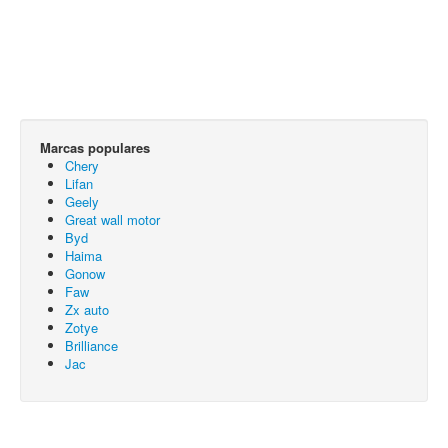
Marcas populares
Chery
Lifan
Geely
Great wall motor
Byd
Haima
Gonow
Faw
Zx auto
Zotye
Brilliance
Jac